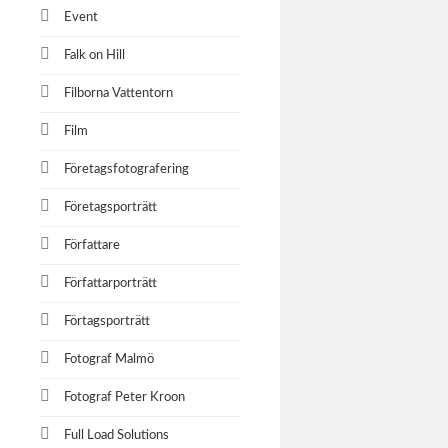
Event
Camfil
Falk on Hill
Kundcase 
transport 
Filborna Vattentorn
Film
Företagsfotografering
Natur
Företagsporträtt
Naturkom
Författare
Författarporträtt
Merce
Förtagsporträtt
Mercedes
Fotograf Malmö
yrkesprog
Fotograf Peter Kroon
Full Load Solutions