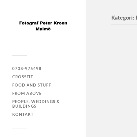
Kategori:
OPO S
Glasögon 
0708-975498
CROSSFIT
Wåhli
FOOD AND STUFF
Foto till
FROM ABOVE
PEOPLE, WEDDINGS &
BUILDINGS
KONTAKT
Praktikert
Sjuksköte