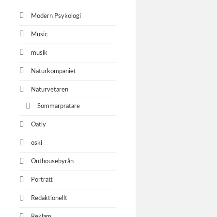
Modern Psykologi
Mané
Music
musik
Naturkompaniet
Ordni
Naturvetaren
Ordningsv
patruller
Sommarpratare
kringligga
Malmö sta
Oatly
andra aktö
oski
trygghets
Outhousebyrån
Porträtt
Pressb
Redaktionellt
Under IO
Reklam