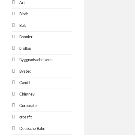
Art
Birdh
DB Ca
Bok
Deutsche 
Bonnier
bröllop
bakerti
Byggnadsarbetaren
Fotografer
Bysted
Lund och 
Camfil
Chimney
Forum
Corporate
Forum Med
crossfit
Akademis
Deutsche Bahn