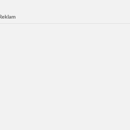
Reklam
candinavia.
för OPO Scandinavia
n Advokater
 Wåhlin Advokater i Malmö
jänst. Framtidens karriär
rska.