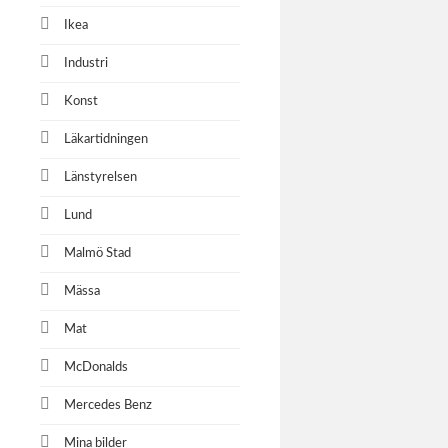
Multi
Ikea
Industri
Konst
Anna 
Anna Dahl
Läkartidningen
Länstyrelsen
Lund
Camfil
Malmö Stad
Industrifo
Cosmetics 
Mässa
Mat
McDonalds
Comsy
Mercedes Benz
Verksamhet
Mina bilder