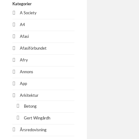
Kategorier
2024/11/
A Society
A4
Adapt
Afasi
Vikingask
Afasiförbundet
Afry
AFRY
Annons
Bilder til
App
Arkitektur
Betong
Expan
Gert Wingårdh
Expandia 
Peptide
Årsredovisning