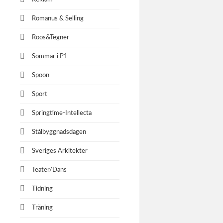
valdes en 
ny förbun
Romanus & Selling
Malmöbon 
Roos&Tegner
Sommar i P1
Svensk
Spoon
Erik Blom
Sport
Springtime-Intellecta
Stålbyggnadsdagen
Sveriges Arkitekter
Teater/Dans
Tidning
Träning