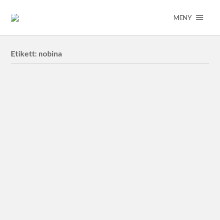
MENY
Etikett:
nobina
Malmö Expressen till
Chimney/Nobina
Malmö Expressen till Chimney Group.
Volvo Buss AB