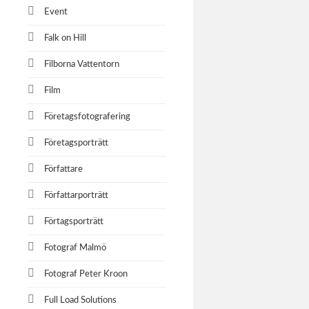
Urban
Event
Marcus Tö
Falk on Hill
Filborna Vattentorn
Film
bakerti
Företagsfotografering
Fotografer
Lund och 
Företagsporträtt
Författare
Författarporträtt
Oatly
Oatly, Ton
Förtagsporträtt
Fotograf Malmö
Fotograf Peter Kroon
Camfil
Full Load Solutions