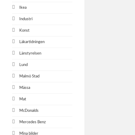
Kundcase 
transport 
Ikea
Industri
Konst
Natur
Läkartidningen
Naturkom
Länstyrelsen
Lund
Merce
Malmö Stad
Mercedes
Mässa
yrkesprog
Mat
McDonalds
Malmö
Mercedes Benz
Mina bilder