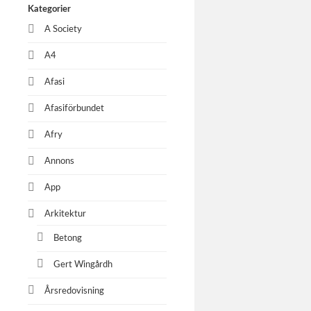
Kategorier
A Society
OPO S
A4
Glasögon 
Afasi
Afasiförbundet
Afry
McDon
Annons
Christina 
McDonalds
App
Arkitektur
Praktikert
Betong
Sjuksköte
Gert Wingårdh
Årsredovisning
2024/11/