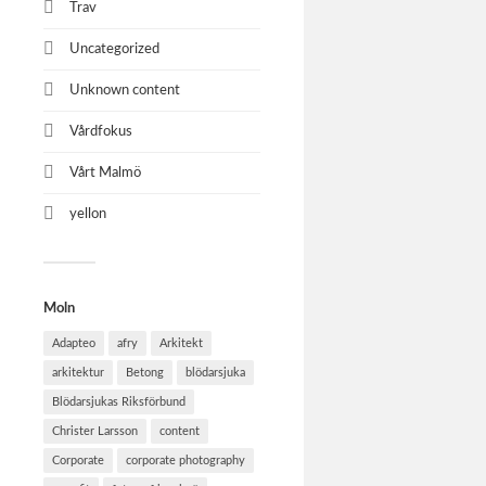
Trav
Uncategorized
Unknown content
Vårdfokus
Comsy
Vårt Malmö
Verksamhet
yellon
Moln
Adapteo
afry
Arkitekt
arkitektur
Betong
blödarsjuka
Blödarsjukas Riksförbund
Christer Larsson
content
Corporate
corporate photography