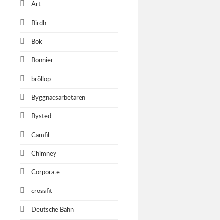
Art
Birdh
Svevia
Bok
Annika Pål
Bonnier
bröllop
AFRY
Byggnadsarbetaren
Bilder til
Bysted
Camfil
Finnli
Chimney
Finnlines 
Corporate
Öresundsb
crossfit
Deutsche Bahn