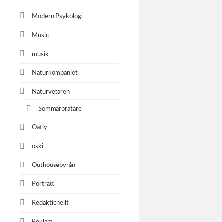
Modern Psykologi
Multi
Music
musik
Mannz
Naturkompaniet
Robert Ric
Naturvetaren
Sommarpratare
Anna 
Oatly
Anna Dahl
oski
Outhousebyrån
Porträtt
Multi
Redaktionellt
Vd Johan 
Reklam