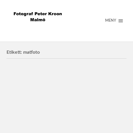
MENY
Etikett:
matfoto
Mannz Bageri
Robert Richter
Mässrestauranger