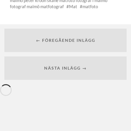
malmö peter kroon skåne matfoto fotograf i malmö
fotograf malmö matfotograf
Mat
matfoto
← FÖREGÅENDE INLÄGG
NÄSTA INLÄGG →