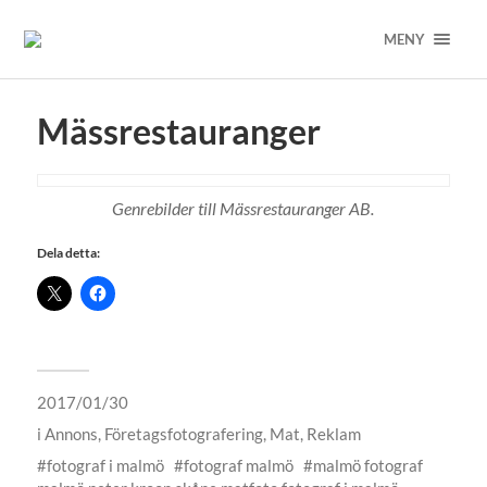
MENY
Mässrestauranger
Genrebilder till Mässrestauranger AB.
Dela detta:
2017/01/30
i
Annons
,
Företagsfotografering
,
Mat
,
Reklam
fotograf i malmö
fotograf malmö
malmö fotograf