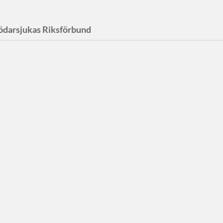
ödarsjukas Riksförbund
gen Gensvar
Aspe,
sjukas
örbund