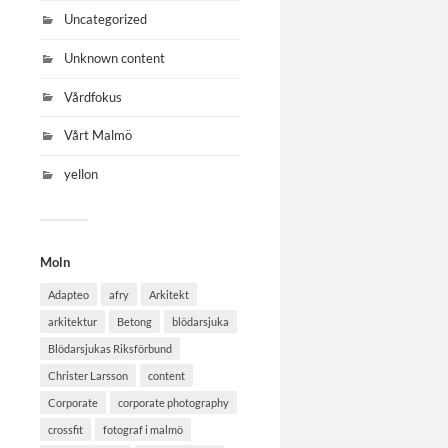
Uncategorized
Unknown content
Vårdfokus
Vårt Malmö
yellon
Moln
Adapteo
afry
Arkitekt
arkitektur
Betong
blödarsjuka
Blödarsjukas Riksförbund
Christer Larsson
content
Corporate
corporate photography
crossfit
fotograf i malmö