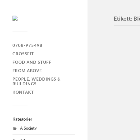
Etikett:
Bl
Tidnin
0708-975498
CROSSFIT
FOOD AND STUFF
FROM ABOVE
PEOPLE, WEDDINGS &
BUILDINGS
Agnes 
KONTAKT
Blödar
Riksf
Kategorier
A Society