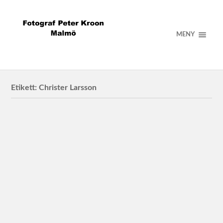
MENY
Etikett:
Christer Larsson
Planering i Malmö
Christer Larsson
Malmös stadsbyggnadsdirektör Christer Larsson.