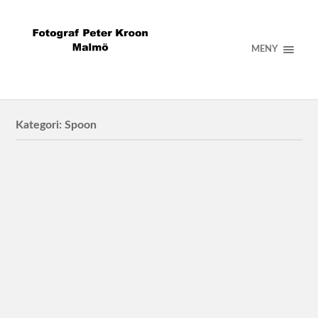
MENY
Kategori:
Spoon
PostNord/Spoon
PostNord i Arlöv för Spoon Agency