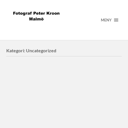
MENY
Kategori:
Uncategorized
Moon Hoon
Moon Hoon arkitekt
Random projects