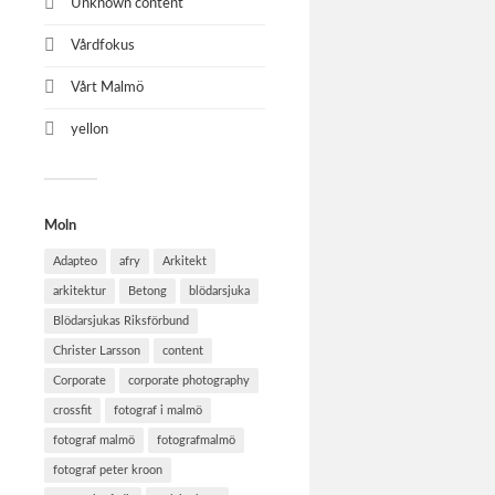
Unknown content
Vårdfokus
Vårt Malmö
yellon
Moln
Adapteo
afry
Arkitekt
arkitektur
Betong
blödarsjuka
Blödarsjukas Riksförbund
Christer Larsson
content
Corporate
corporate photography
crossfit
fotograf i malmö
fotograf malmö
fotografmalmö
fotograf peter kroon