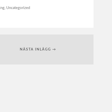
ing
,
Uncategorized
NÄSTA INLÄGG →