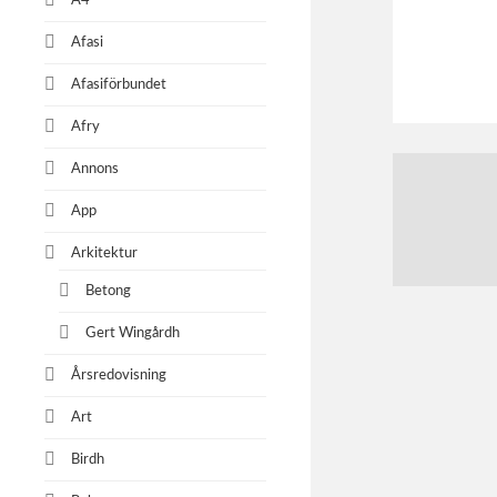
A4
Afasi
Afasiförbundet
Afry
Annons
App
Arkitektur
Betong
Gert Wingårdh
Årsredovisning
Art
Birdh