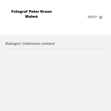
MENY
Kategori:
Unknown content
Projekt: Semestern slut
Inga sena ölkvällar.
Projekt: Andi
Projekt: Koko Lundgren