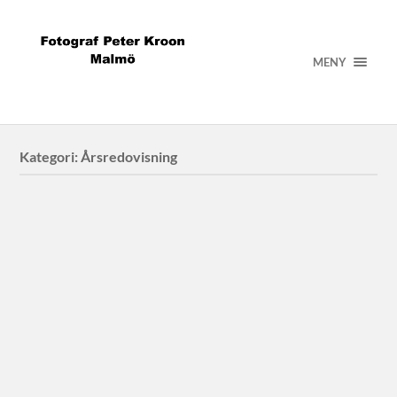
MENY
Kategori:
Årsredovisning
bakertilly
Fotografering för bakertilly i Malmö, Lund och Trelleborg
MultiQ
Vd Johan Husberger för MultiQ i Lund