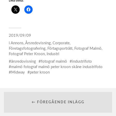
Dela detta:
2019/09/09
i
Annons
,
Årsredovisning
,
Corporate
,
Företagsfotografering
,
Förtagsporträtt
,
Fotograf Malmö
,
Fotograf Peter Kroon
,
Industri
årsredovisning
fotograf malmö
industrifoto
malmö fotograf malmö peter kroon skåne industrifoto
Midway
peter kroon
← FÖREGÅENDE INLÄGG