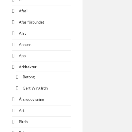
A4
Hemmi
m
Afasi
Afasiförbundet
Afry
Post 
Annons
App
Arkitektur
Betong
Gert Wingårdh
Årsredovisning
Art
Birdh