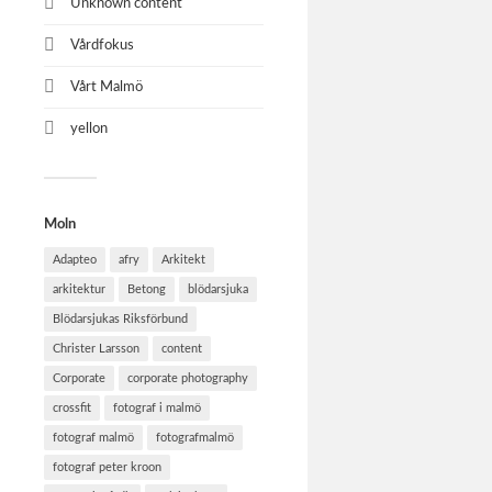
Unknown content
Vårdfokus
Vårt Malmö
yellon
Moln
Adapteo
afry
Arkitekt
arkitektur
Betong
blödarsjuka
Blödarsjukas Riksförbund
Christer Larsson
content
Corporate
corporate photography
crossfit
fotograf i malmö
fotograf malmö
fotografmalmö
fotograf peter kroon