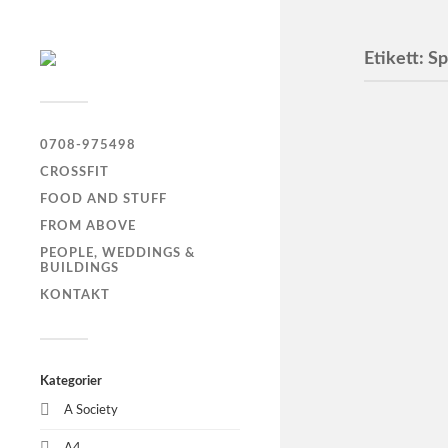
Etikett:
Sp
PostN
0708-975498
CROSSFIT
PostNord 
FOOD AND STUFF
FROM ABOVE
PEOPLE, WEDDINGS &
BUILDINGS
Alfa L
KONTAKT
Dorto
Kategorier
A Society
Niels