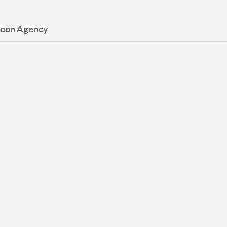
oon Agency
ord/Spoon
i Arlöv för Spoon Agency
aval-John Kyle
n