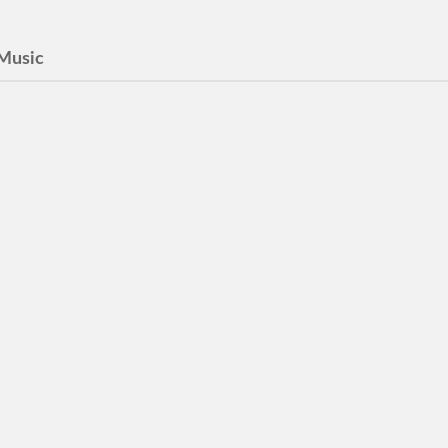
Music
ll Mechanical Orchestra
ds
20
lo
el Rio
n Larson