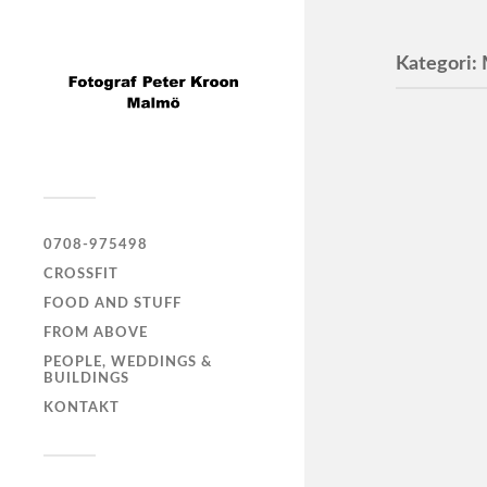
Kategori:
Jan Carde
with frien
2023/12/
0708-975498
CROSSFIT
FOOD AND STUFF
Gonza
FROM ABOVE
PEOPLE, WEDDINGS &
Gonzalo D
BUILDINGS
KONTAKT
Natha