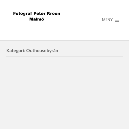
MENY
Kategori:
Outhousebyrån
Adapteo
Vikingaskolan för Adapteo