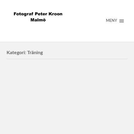
MENY
Kategori:
Träning
Crossfit Open 23.1
Crossfit open 23.1 är igång
Anna Dahlbom
Anna Dahlbom, pt och kostrådgivare