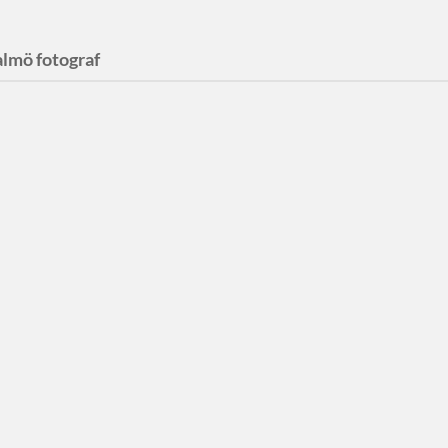
lmö fotograf
J Skogström
eitman
J Skogström