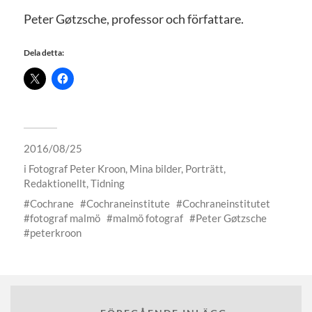
Peter Gøtzsche, professor och författare.
Dela detta:
2016/08/25
i
Fotograf Peter Kroon
,
Mina bilder
,
Porträtt
,
Redaktionellt
,
Tidning
Cochrane
Cochraneinstitute
Cochraneinstitutet
fotograf malmö
malmö fotograf
Peter Gøtzsche
peterkroon