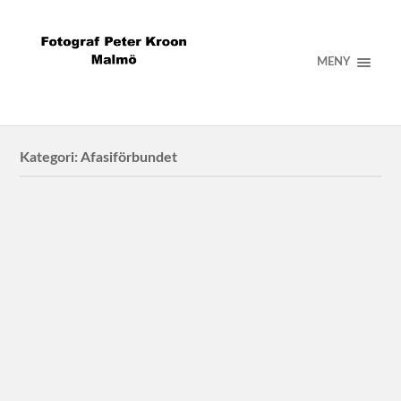
MENY
Kategori:
Afasiförbundet
Afasiförbundet
Lasse Martinell och Git Gren för Afasiförbundet