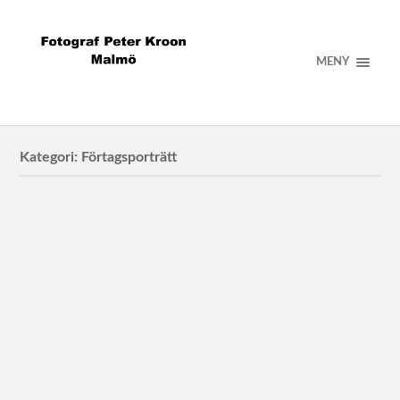
MENY
Kategori:
Förtagsporträtt
Svevia
Annika Pålsson för Svevia
Ordningsvakter
Ordningsvakter från Securitas patrullerar på
Möllevången och kringliggande gator. De anlitas av