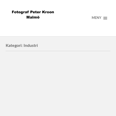
MENY
Kategori:
Industri
Christian Gustafsson Ilmatar Solar
Christian Gustafsson
CEO Ilmatar Solar
Camfil
Kundcase för Camfil hos Mertz transport om luftrening