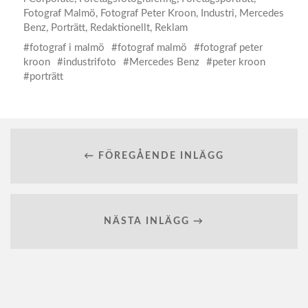
Fotograf Malmö
,
Fotograf Peter Kroon
,
Industri
,
Mercedes
Benz
,
Porträtt
,
Redaktionellt
,
Reklam
fotograf i malmö
fotograf malmö
fotograf peter
kroon
industrifoto
Mercedes Benz
peter kroon
porträtt
← FÖREGÅENDE INLÄGG
NÄSTA INLÄGG →