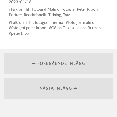
2023/01/18
i
Falk on Hill
,
Fotograf Malmö
,
Fotograf Peter Kroon
,
Porträtt
,
Redaktionellt
,
Tidning
,
Trav
Falk on hill
fotograf i malmö
fotograf malmö
fotograf peter kroon
Göran Falk
Helena Burman
peter kroon
← FÖREGÅENDE INLÄGG
NÄSTA INLÄGG →