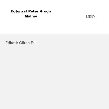
MENY
Etikett:
Göran Falk
Falk on Hill
Göran Falk och Helena Burman på Falk on Hill för
Travronden