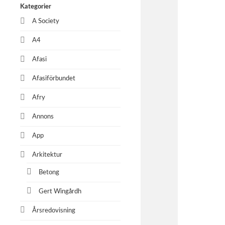
Kategorier
A Society
A4
Afasi
Afasiförbundet
Afry
Annons
App
Arkitektur
Betong
Gert Wingårdh
Årsredovisning