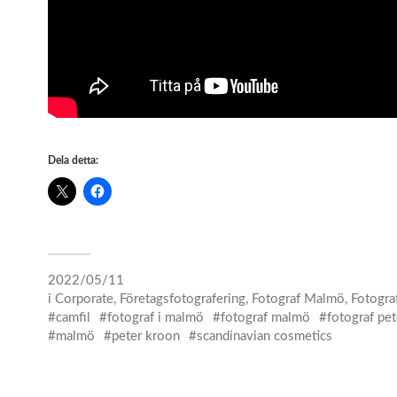
Dela detta:
2022/05/11
i
Corporate
,
Företagsfotografering
,
Fotograf Malmö
,
Fotogra
camfil
fotograf i malmö
fotograf malmö
fotograf pe
malmö
peter kroon
scandinavian cosmetics