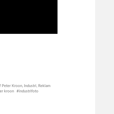
f Peter Kroon
,
Industri
,
Reklam
ter kroon
industrifoto