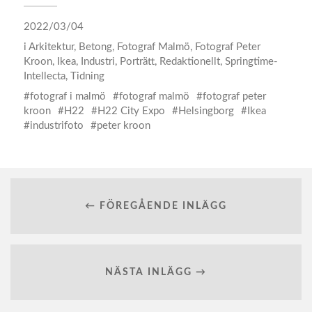
2022/03/04
i
Arkitektur
,
Betong
,
Fotograf Malmö
,
Fotograf Peter
Kroon
,
Ikea
,
Industri
,
Porträtt
,
Redaktionellt
,
Springtime-
Intellecta
,
Tidning
fotograf i malmö
fotograf malmö
fotograf peter
kroon
H22
H22 City Expo
Helsingborg
Ikea
industrifoto
peter kroon
← FÖREGÅENDE INLÄGG
NÄSTA INLÄGG →