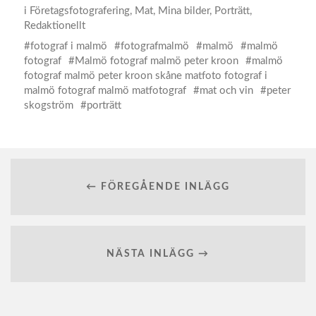
i
Företagsfotografering
,
Mat
,
Mina bilder
,
Porträtt
,
Redaktionellt
fotograf i malmö
fotografmalmö
malmö
malmö
fotograf
Malmö fotograf malmö peter kroon
malmö
fotograf malmö peter kroon skåne matfoto fotograf i
malmö fotograf malmö matfotograf
mat och vin
peter
skogström
porträtt
← FÖREGÅENDE INLÄGG
NÄSTA INLÄGG →