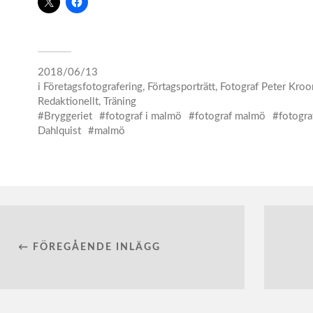
2018/06/13
i
Företagsfotografering
,
Förtagsporträtt
,
Fotograf Peter Kroo
Redaktionellt
,
Träning
Bryggeriet
fotograf i malmö
fotograf malmö
fotogra
Dahlquist
malmö
← FÖREGÅENDE INLÄGG