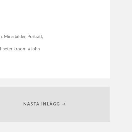
n
,
Mina bilder
,
Porträtt
,
f peter kroon
John
NÄSTA INLÄGG →