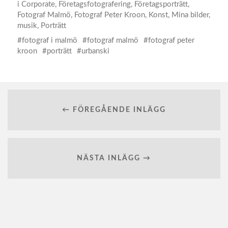
i
Corporate
,
Företagsfotografering
,
Företagsporträtt
,
Fotograf Malmö
,
Fotograf Peter Kroon
,
Konst
,
Mina bilder
,
musik
,
Porträtt
fotograf i malmö
fotograf malmö
fotograf peter
kroon
porträtt
urbanski
← FÖREGÅENDE INLÄGG
NÄSTA INLÄGG →