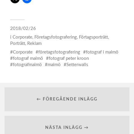
2018/02/26
i
Corporate
,
Företagsfotografering
,
Förtagsporträtt
,
Porträtt
,
Reklam
Corporate
företagsfotografering
fotograf i malmö
fotograf malmö
fotograf peter kroon
fotografmalmö
malmö
Setterwalls
← FÖREGÅENDE INLÄGG
NÄSTA INLÄGG →