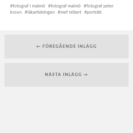
fotograf i malmö
fotograf malmö
fotograf peter
kroon
läkartidningen
mef nilbert
porträtt
← FÖREGÅENDE INLÄGG
NÄSTA INLÄGG →