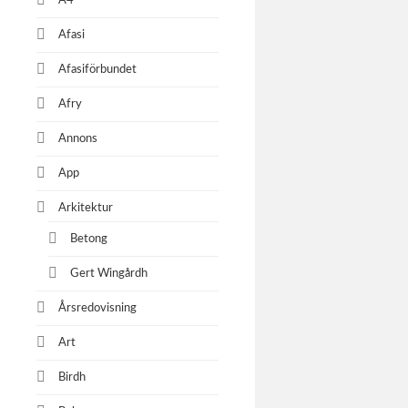
A4
Afasi
Afasiförbundet
Afry
Annons
App
Läkart
Arkitektur
Mef Nilber
Onkologe
Betong
Gert Wingårdh
Årsredovisning
Art
Birdh