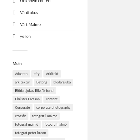
Unknown content
Vårdfokus
Vårt Malmö
yellon
Moln
Adapteo
afry
Arkitekt
arkitektur
Betong
blödarsjuka
Blödarsjukas Riksförbund
Christer Larsson
content
Corporate
corporate photography
crossfit
fotograf i malmö
fotograf malmö
fotografmalmö
fotograf peter kroon