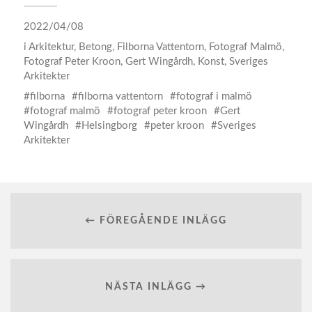
2022/04/08
i
Arkitektur
,
Betong
,
Filborna Vattentorn
,
Fotograf Malmö
,
Fotograf Peter Kroon
,
Gert Wingårdh
,
Konst
,
Sveriges
Arkitekter
filborna
filborna vattentorn
fotograf i malmö
fotograf malmö
fotograf peter kroon
Gert
Wingårdh
Helsingborg
peter kroon
Sveriges
Arkitekter
← FÖREGÅENDE INLÄGG
NÄSTA INLÄGG →