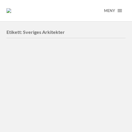
MENY
Etikett:
Sveriges Arkitekter
Filborna vattentorn
Filborna vattentorn
Filborna vattentorn i Helsingborg är vinnare av Kasper
Salinpriset.