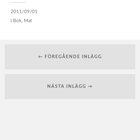
2011/09/01
i
Bok
,
Mat
← FÖREGÅENDE INLÄGG
NÄSTA INLÄGG →