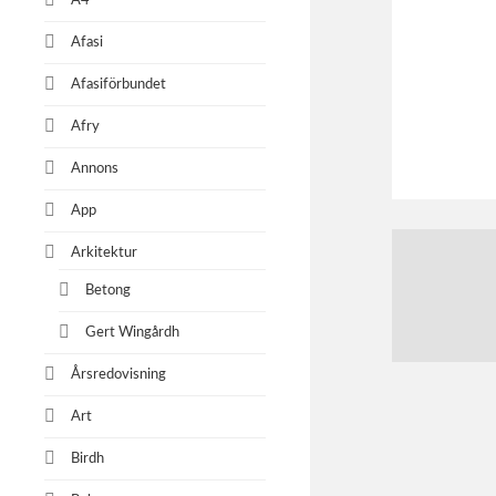
A4
Afasi
Afasiförbundet
Afry
Annons
App
Arkitektur
Betong
Gert Wingårdh
Årsredovisning
Art
Birdh