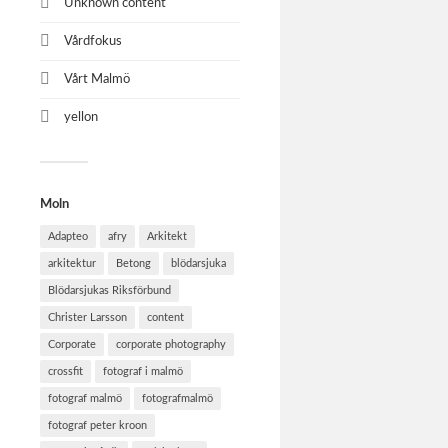
Unknown content
Vårdfokus
Vårt Malmö
yellon
Moln
Adapteo
afry
Arkitekt
arkitektur
Betong
blödarsjuka
Blödarsjukas Riksförbund
Christer Larsson
content
Corporate
corporate photography
crossfit
fotograf i malmö
fotograf malmö
fotografmalmö
fotograf peter kroon