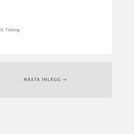
lt
,
Tidning
NÄSTA INLÄGG →