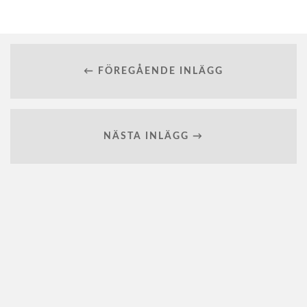
← FÖREGÅENDE INLÄGG
NÄSTA INLÄGG →