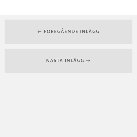
← FÖREGÅENDE INLÄGG
NÄSTA INLÄGG →