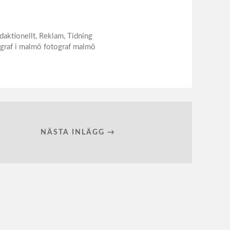
daktionellt
,
Reklam
,
Tidning
ograf i malmö fotograf malmö
NÄSTA INLÄGG →