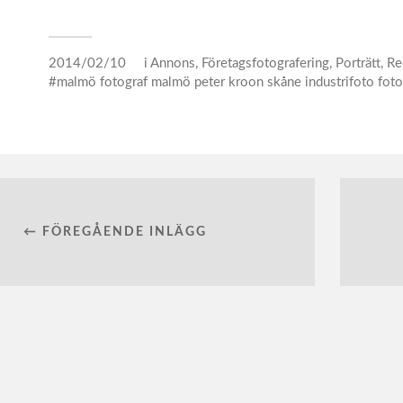
2014/02/10
i
Annons
,
Företagsfotografering
,
Porträtt
,
Re
malmö fotograf malmö peter kroon skåne industrifoto fot
← FÖREGÅENDE INLÄGG