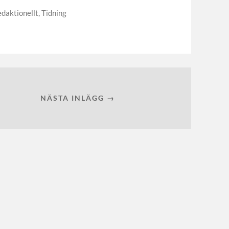
daktionellt
,
Tidning
NÄSTA INLÄGG →