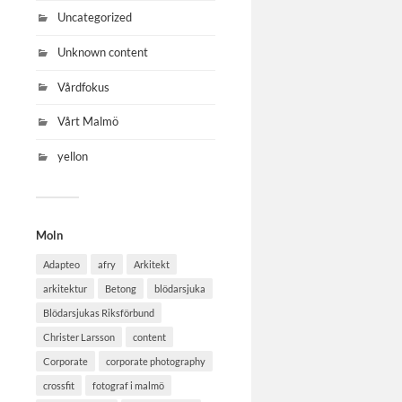
Uncategorized
Unknown content
Vårdfokus
Vårt Malmö
yellon
Moln
Adapteo
afry
Arkitekt
arkitektur
Betong
blödarsjuka
Blödarsjukas Riksförbund
Christer Larsson
content
Corporate
corporate photography
crossfit
fotograf i malmö