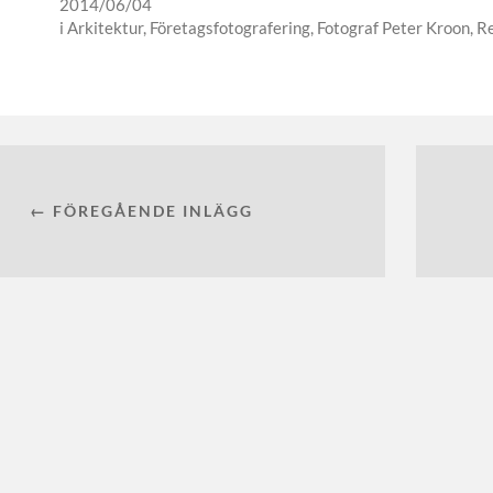
2014/06/04
i
Arkitektur
,
Företagsfotografering
,
Fotograf Peter Kroon
,
Re
← FÖREGÅENDE INLÄGG