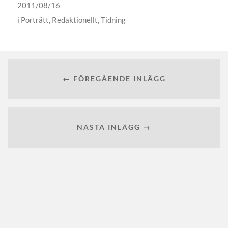
2011/08/16
i
Porträtt
,
Redaktionellt
,
Tidning
← FÖREGÅENDE INLÄGG
NÄSTA INLÄGG →