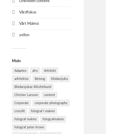
Unknown content
Vårdfokus
Vårt Malmö
yellon
Moln
Adapteo
afry
Arkitekt
arkitektur
Betong
blödarsjuka
Blödarsjukas Riksförbund
Christer Larsson
content
Corporate
corporate photography
crossfit
fotograf i malmö
fotograf malmö
fotografmalmö
fotograf peter kroon