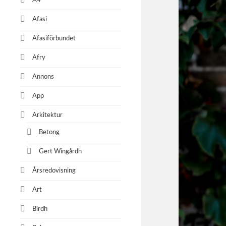
A4
Afasi
Afasiförbundet
Afry
Annons
App
Arkitektur
Betong
Gert Wingårdh
Årsredovisning
Art
Birdh