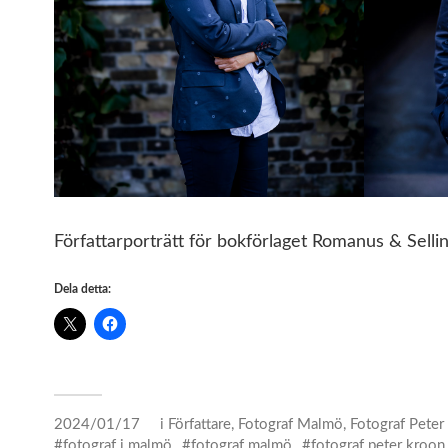
Författarporträtt för bokförlaget Romanus & Selli
Dela detta:
2024/01/17
i
Författare
,
Fotograf Malmö
,
Fotograf Peter
fotograf i malmö
fotograf malmö
fotograf peter kroon