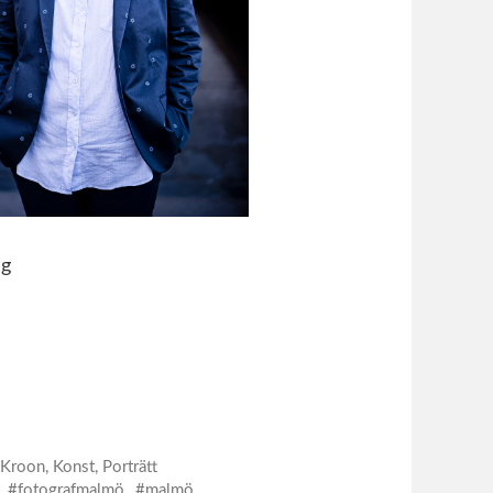
ng
 Kroon
,
Konst
,
Porträtt
fotografmalmö
malmö