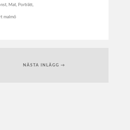
nst
,
Mat
,
Porträtt
,
rt malmö
NÄSTA INLÄGG →