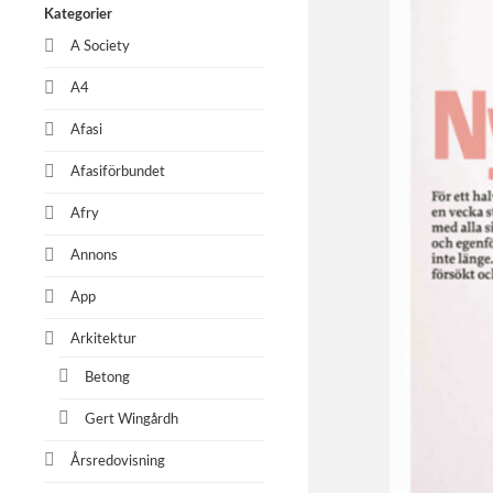
Kategorier
A Society
A4
Afasi
Afasiförbundet
Afry
Annons
App
Arkitektur
Betong
Gert Wingårdh
Årsredovisning