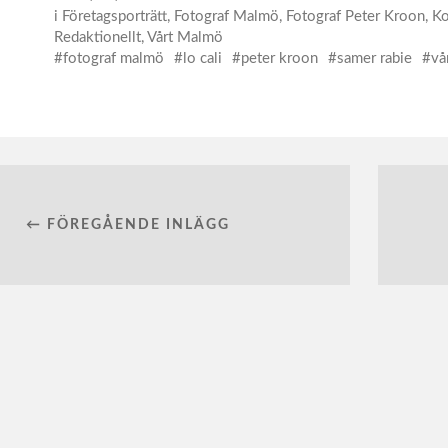
i
Företagsporträtt
,
Fotograf Malmö
,
Fotograf Peter Kroon
,
Ko
Redaktionellt
,
Vårt Malmö
fotograf malmö
lo cali
peter kroon
samer rabie
vå
← FÖREGÅENDE INLÄGG