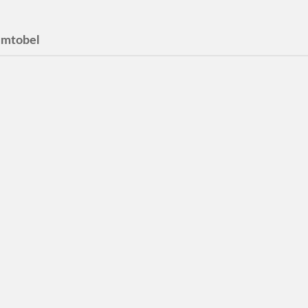
mtobel
asen