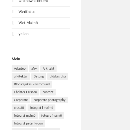
Unknown content
Vårdfokus
Vårt Malmö
yellon
Moln
Adapteo
afry
Arkitekt
arkitektur
Betong
blödarsjuka
Blödarsjukas Riksförbund
Christer Larsson
content
Corporate
corporate photography
crossfit
fotograf i malmö
fotograf malmö
fotografmalmö
fotograf peter kroon