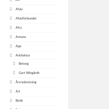
A4
Afasi
Afasiförbundet
Afry
Annons
App
Arkitektur
Betong
Gert Wingårdh
Årsredovisning
Art
Birdh