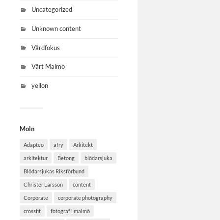
Uncategorized
Unknown content
Vårdfokus
Vårt Malmö
yellon
Moln
Adapteo
afry
Arkitekt
arkitektur
Betong
blödarsjuka
Blödarsjukas Riksförbund
Christer Larsson
content
Corporate
corporate photography
crossfit
fotograf i malmö