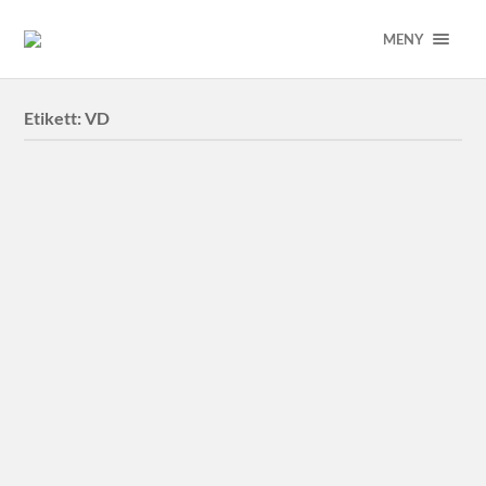
MENY
Etikett:
VD
MultiQ
Vd Johan Husberger för MultiQ i Lund