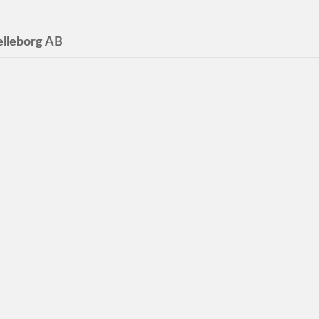
elleborg AB
borg AB
 Trelleborg AB