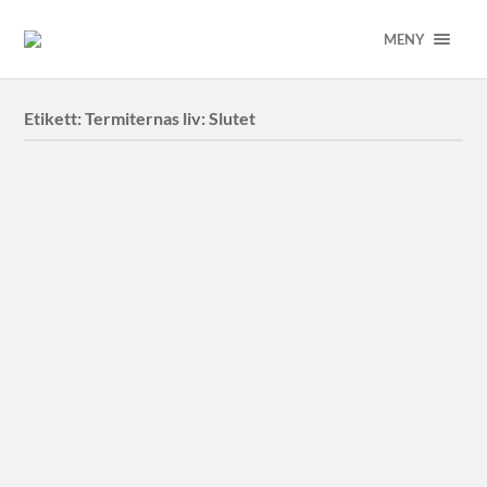
MENY
Etikett:
Termiternas liv: Slutet
Leif Holmstrand – Termiternas liv:
Slutet
Leif Holmstrand Termiternas liv: Slutet
Malmö Konsthall