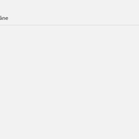
åne
t: JCDecaux
 toaletter i Helsingborg.
Decaux